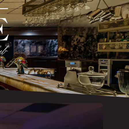
Ski
t
mai
conten