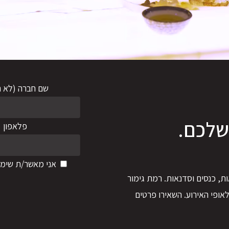
שם חברה (לא ח
שלכם.
פלאפון
אני מאשר/ת שימו
ת,
כנסים
וסדנאות. רמת
גימור
אופי
האירוע. השאירו
פרטים